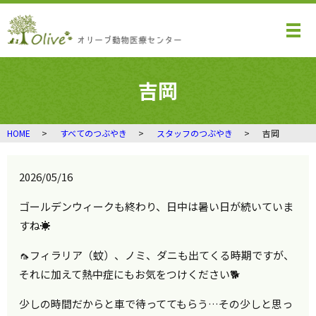
メ
吉岡
HOME
すべてのつぶやき
スタッフのつぶやき
吉岡
2026/05/16
ゴールデンウィークも終わり、日中は暑い日が続いていま
すね☀️
🦟フィラリア（蚊）、ノミ、ダニも出てくる時期ですが、
それに加えて熱中症にもお気をつけください🐕
少しの時間だからと車で待っててもらう…その少しと思っ