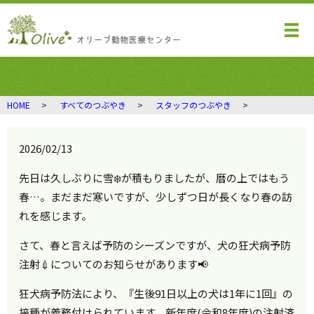
メ
HOME
すべてのつぶやき
スタッフのつぶやき
2026/02/13
先日は久しぶりに雪❄️が積もりましたが、暦の上ではもう
春…。まだまだ寒いですが、少しずつ日が長くなり春の訪
れを感じます。
さて、春と言えば予防のシーズンですが、犬の狂犬病予防
注射💉についてのお知らせがあります📢
狂犬病予防法により、『生後91日以上の犬は1年に1回』の
接種が義務付けられています。新年度(令和8年度)の注射済